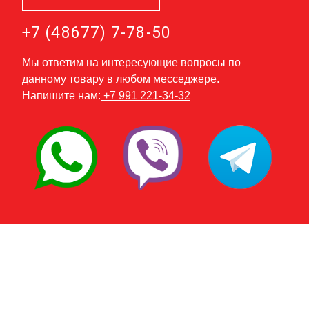
+7 (48677) 7-78-50
Мы ответим на интересующие вопросы по
данному товару в любом месседжере.
Напишите нам:
+7 991 221-34-32