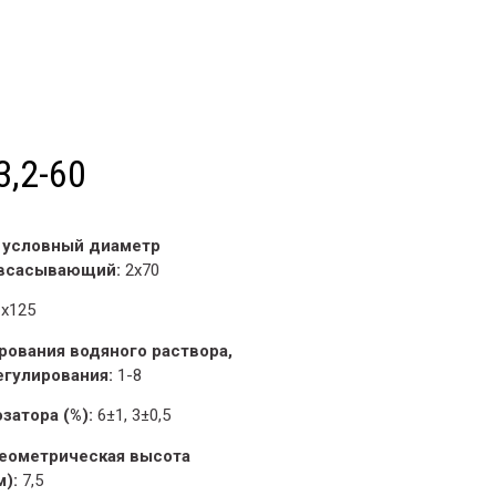
3,2-60
 условный диаметр
 всасывающий:
2х70
х125
рования водяного раствора,
егулирования:
1-8
затора (%):
6±1, 3±0,5
еометрическая высота
м):
7,5