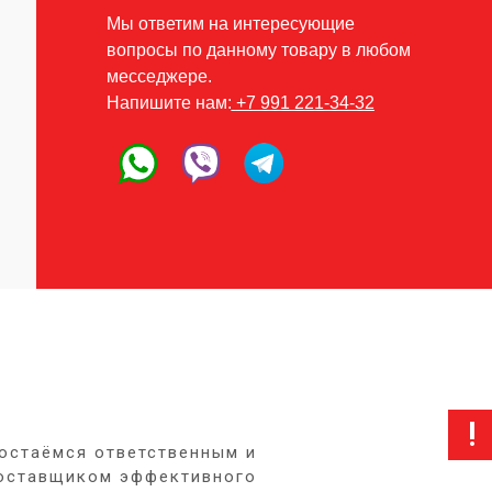
Мы ответим на интересующие
вопросы по данному товару в любом
месседжере.
Напишите нам:
+7 991 221-34-32
!
 остаёмся ответственным и
оставщиком эффективного