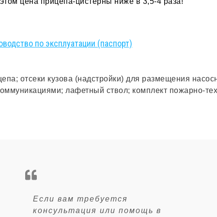
этом цена прицепа-цистерны ниже в 3,5-4 раза!
оводство по эксплуатации (паспорт)
епа; отсеки кузова (надстройки) для размещения насос
коммуникациями; лафетный ствол; комплект пожарно-те
Если вам требуется
консультация или помощь в