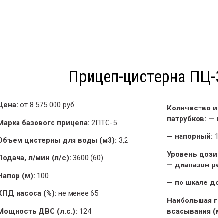
Прицеп-цистерна ПЦ-
Цена:
от 8 575 000 руб.
Количество и
патрубков: —
Марка базового прицепа:
2ПТС-5
— напорный:
1
Объем цистерны для воды (м3):
3,2
Уровень дози
Подача, л/мин (л/с):
3600 (60)
— диапазон р
Напор (м):
100
— по шкале до
КПД насоса (%):
не менее 65
Наибольшая г
Мощность ДВС (л.с.):
124
всасывания (