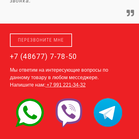
звонка.
ПЕРЕЗВОНИТЕ МНЕ
+7 (48677) 7-78-50
Мы ответим на интересующие вопросы по
данному товару в любом месседжере.
Напишите нам:
+7 991 221-34-32