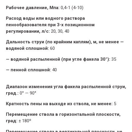
Рабочее давление, Мпа:
0,4-1 (4-10)
Расход воды или водного раствора
пенообразователя при 3-х позиционном
регулировании, л/с:
20, 30, 40
Дальность струи (по крайним каплям), м, не менее —
водяной сплошной:
60
— водяной распыленной (при угле факела 30°):
35
— пенной сплошной:
40
Диапазон изменения угла факела распыленной струи,
град.:
0° — 90°
Кратность пены на выходе из ствола, не менее:
5
Перемещение ствола в горизонтальной плоскости,
град:
± 180º
Перемещение ствола в вертикальной плоскости, не